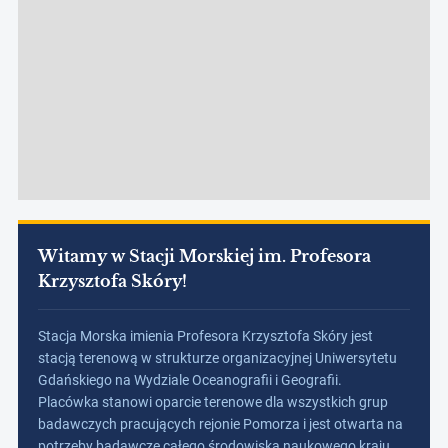
Witamy w Stacji Morskiej im. Profesora
Krzysztofa Skóry!
Stacja Morska imienia Profesora Krzysztofa Skóry jest
stacją terenową w strukturze organizacyjnej Uniwersytetu
Gdańskiego na Wydziale Oceanografii i Geografii.
Placówka stanowi oparcie terenowe dla wszystkich grup
badawczych pracujących rejonie Pomorza i jest otwarta na
potrzeby badawcze całego środowiska naukowego kraju.