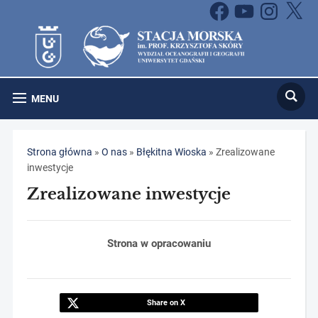
Facebook
YouTube
Instagram
X
MENU
Strona główna
»
O nas
»
Błękitna Wioska
»
Zrealizowane
inwestycje
Zrealizowane inwestycje
Strona w opracowaniu
Share on X