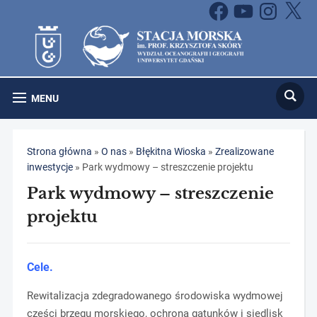
Facebook
YouTube
Instagram
X
MENU
Strona główna
»
O nas
»
Błękitna Wioska
»
Zrealizowane
inwestycje
»
Park wydmowy – streszczenie projektu
Park wydmowy – streszczenie
projektu
Cele.
Rewitalizacja zdegradowanego środowiska wydmowej
części brzegu morskiego, ochrona gatunków i siedlisk