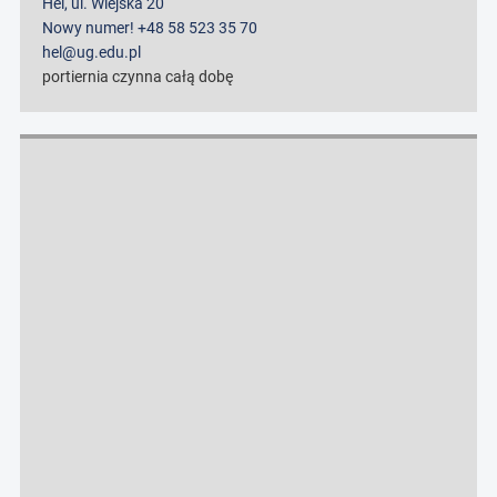
Hel, ul. Wiejska 20
Nowy numer! +48 58 523 35 70
hel@ug.edu.pl
portiernia czynna całą dobę