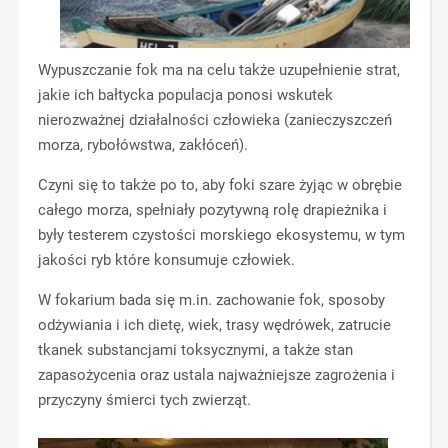
Wypuszczanie fok ma na celu także uzupełnienie strat,
jakie ich bałtycka populacja ponosi wskutek
nierozważnej działalności człowieka (zanieczyszczeń
morza, rybołówstwa, zakłóceń).
Czyni się to także po to, aby foki szare żyjąc w obrębie
całego morza, spełniały pozytywną rolę drapieżnika i
były testerem czystości morskiego ekosystemu, w tym
jakości ryb które konsumuje człowiek.
W fokarium bada się m.in. zachowanie fok, sposoby
odżywiania i ich dietę, wiek, trasy wędrówek, zatrucie
tkanek substancjami toksycznymi, a także stan
zapasożycenia oraz ustala najważniejsze zagrożenia i
przyczyny śmierci tych zwierząt.