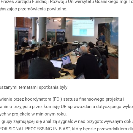
 Prezes Zarządu Fundacji Rozwoju Uniwersytetu Gdańskiego mgr 
głaszając przemówienia powitalne.
uszanymi tematami spotkania były:
wienie przez koordynatora (FOI) statusu finansowego projektu i
nie o przyjęciu przez komisję UE sprawozdania dotyczącego wyko
ch w projekcie w minionym roku.
 grupy zajmującej się analizą sygnałów nad przygotowywanym dok
OR SIGNAL PROCESSING IN BIAS”, który będzie przewodnikiem dla