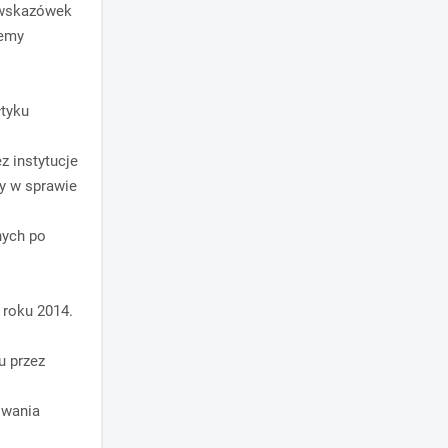
 wskazówek
temy
łtyku
z instytucje
y w sprawie
nych po
.
 roku 2014.
u przez
owania