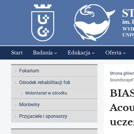
Start
Badania
Edukacja
Oferta
Fokarium
Strona głów
Soundscape” 
Ośrodek rehabilitacji fok
BIAS
Wolontariat w ośrodku
Morświny
Acou
Przyjaciele i sponsorzy
ucze