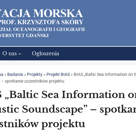
O nas
Ogłoszenia
na
»
Badania
»
Projekty
»
Projekt BIAS
»
BIAS „Baltic Sea Information on 
– spotkanie uczestników projektu
 „Baltic Sea Information o
stic Soundscape” – spotka
stników projektu