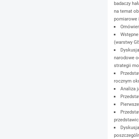
badaczy hał
na temat ob
pomiarowe i
Omówieni
Wstępne 
(warstwy GI
Dyskusja
narodowe od
strategii mo
Przedsta
rocznym okr
Analiza 
Przedsta
Pierwsze
Przedsta
przedstawic
Dyskusja
poszczegól