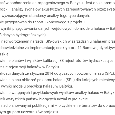
asów pochodzenia antropogenicznego w Bałtyku. Jest on zbiorem
róbki i analizy sygnałów akustycznych zarejestrowanych przez sys
 wyznaczającym standardy analizy tego typu danych.
e przygotowań do raportu końcowego z projektu.
wyniki przygotowania danych wejściowych do modelu hałasu w Ba
S danych hydrograficznych).
 nad wdrożeniem narzędzi GIS-owskich w zarządzaniu hałasem prze
powiedzialne za implementację deskryptora 11 Ramowej dyrektyw
rskiej.
wienie planów i wyników kalibracji 38 rejestratorów hydroakustycz
esie rejestracji hałasów w Bałtyku.
jakości danych ze stycznia 2014 dotyczących poziomu hałasu (SPL)
wienie planu obliczeń poziomu hałasu (SPL) dla kolejnych miesięcy
 wyniki modelu predykcji hałasu w Bałtyku.
wienie wstępnych i przykładowych wyników analizy hałasu w Bałtyk
ieli wszystkich państw biorących udział w projekcie.
 nad planowanymi publikacjami – przydzielenie tematów do oprac
nym grupom uczestników projektu.