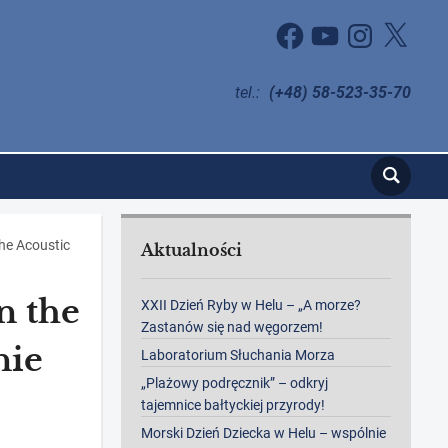
Facebook
YouTube
Instagram
X
tel.:
(+48) 58-523-35-70
the Acoustic
Aktualności
n the
XXII Dzień Ryby w Helu – „A morze?
Zastanów się nad węgorzem!
nie
Laboratorium Słuchania Morza
„Plażowy podręcznik” – odkryj
tajemnice bałtyckiej przyrody!
Morski Dzień Dziecka w Helu – wspólnie