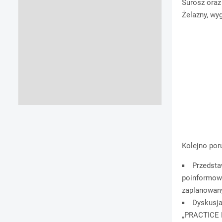
Surosz oraz
Żelazny, wy
Kolejno por
Przedsta
poinformowa
zaplanowany
Dyskusja
„PRACTICE F