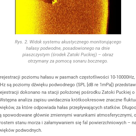
Rys. 2. Widok systemu akustycznego monitorującego
hałasy podwodne, posadowionego na dnie
piaszczystym (środek Zatoki Puckiej) – obraz
otrzymany za pomocą sonaru bocznego.
rejestracji poziomu hałasu w pasmach częstotliwości 10-10000Hz,
Hz są poziomy dźwięku podwodnego (SPL [dB re 1mPa]) przedstaw
Rejestracji dokonano na stacji położonej pośrodku Zatoki Puckiej o
Wstępna analiza zapisu uwidacznia krótkookresowe znaczne fluktu
ięków, za które odpowiada hałas przepływających statków. Dług
 są spowodowane głównie zmiennymi warunkami atmosferycznymi, 
rostem stanu morza i załamywaniem się fal powierzchniowych – na
źwięków podwodnych.