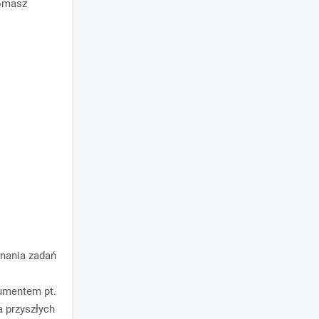
Tomasz
nania zadań
umentem pt.
 przyszłych