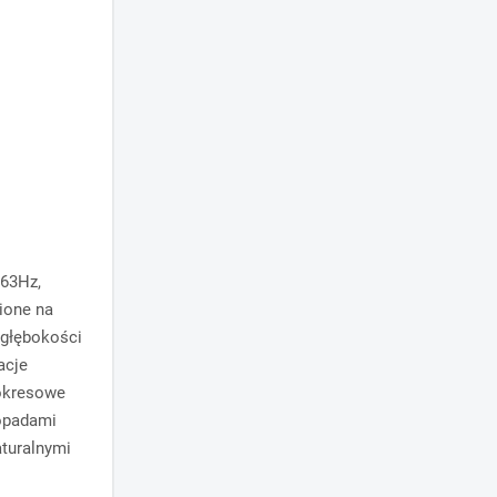
 63Hz,
ione na
 głębokości
acje
ookresowe
opadami
turalnymi