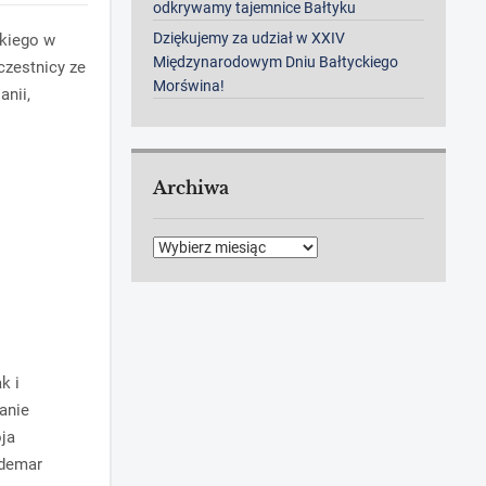
odkrywamy tajemnice Bałtyku
Dziękujemy za udział w XXIV
skiego w
Międzynarodowym Dniu Bałtyckiego
czestnicy ze
Morświna!
anii,
Archiwa
Archiwa
k i
anie
oja
ldemar