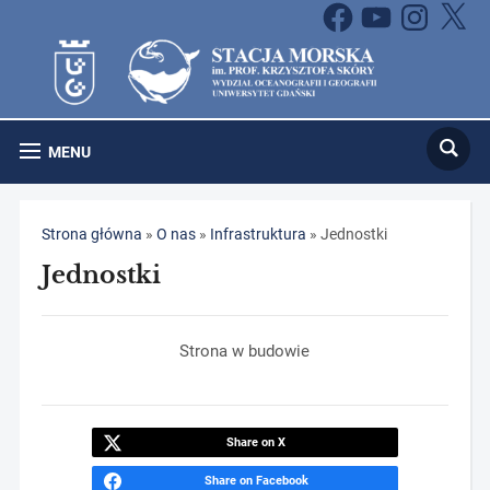
Facebook
YouTube
Instagram
X
MENU
Strona główna
»
O nas
»
Infrastruktura
»
Jednostki
Jednostki
Strona w budowie
Share on X
Share on Facebook