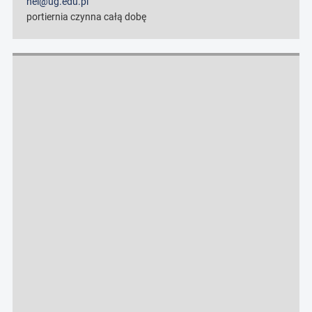
hel@ug.edu.pl
portiernia czynna całą dobę