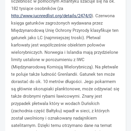
liczebność w północnym Atlantyku szacuje się na ok.
182 tysiące osobników (za
http://www.iucnredlist.org/details/2474/0
). Czerwona
księga gatunków zagrożonych wydawana przez
Międzynarodową Unię Ochrony Przyrody klasyfikuje ten
gatunek jako LC (najmniejszej troski). Płetwal
karłowaty jest współcześnie obiektem połowów
wielorybniczych. Norwegia i Islandia mają przydzielone
limity ustalone w porozumieniu z IWC
(Międzynarodową Komisją Wielorybniczą). Na płetwale
te poluje także ludność Grenlandii. Gatunek ten może
dorastać do ok. 10 metrów długości. Jego pokarmem
są głównie skorupiaki planktonowe, może odżywiać się
także drobnymi rybami ławicowymi. Znany jest
przypadek płetwala który w wodach Duńskich
(zachodnia część Bałtyku) wpadł w sieci, z których
został uwolniony i oznakowany nadajnikiem
satelitarnym. Dzięki temu otrzymano dane na temat