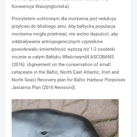
Konwencja Waszyngtońska).
Priorytetem ochronnym dla morświna jest redukcja
przyłowu do bliskiego zeru. Aby bałtycka populacja
morświna mogła przetrwać, nie wolno dopuścić, aby
oddziaływanie antropogenicznych czynników
powodowało śmiertelność wyższą niż 1-2 osobniki
rocznie w całym Bałtyku Właściwym[4.ASCOBANS
(2016): (Agreement on the conservation of small
cetaceans in the Baltic, North East Atlantic, Irish and
North Seas) Recovery plan for Baltic Harbour Porpoises
Jastarnia Plan (2016 Revision)].