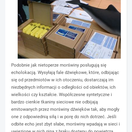
Podobnie jak nietoperze morświny posługują się
echolokacją. Wysyłają fale dźwiękowe, które, odbijając
się od przedmiotów w ich otoczeniu, dostarczają im
niezbędnych informacji o odległości od obiektów, ich
wielkości czy kształcie. Współczesne syntetyczne i
bardzo cienkie tkaniny sieciowe nie odbijają
emitowanych przez morświny dźwięków tak, aby mogły
one z odpowiednią siłą i w porę do nich dotrzeć. Jeśli
odbite echo jest zbyt słabe, morświny wpadają w sieci i
uwięzione w nich giną z braku dostępu do powietrza.