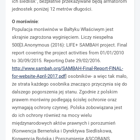
ich siedlisk”, bezpłatnie przekazywane będą armatorom
jednostek poniżej 12 metrów długości.
O morświnie
:
Populacja morświnów w Bałtyku Właściwym jest
skrajnie zagrożona wyginięciem. Liczy niespełna
500[3.Anonymous (2016): LIFE+ SAMBAH project. Final
report covering the project activities from 01/01/2010
to 30/09/2015. Reporting Date 29/02/2016.
http://www.sambah.org/SAMBAH-Final-Report-FINAL-
for-website-April-2017.pdf
] osobników- a więc tak mało,
że strata każdego osobnika znacząco przyczynia się do
dalszego pogorszenia jej stanu. Zgodnie z polskim
prawem morświny podlegają ścisłej ochronie oraz
wymagają ochrony czynnej. Polska zobowiązana jest
do ich ochrony również na mocy wielu
międzynarodowych aktów prawnych i porozumień
(Konwencja Berneńska i Dyrektywa Siedliskowa,
Konwencja Bońska i Porozumienie ASCOBANS,