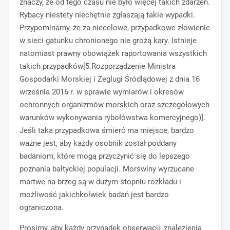
znaczy, że od tego czasu nie było więcej takich zdarzeń.
Rybacy niestety niechętnie zgłaszają takie wypadki.
Przypominamy, że za niecelowe, przypadkowe złowienie
w sieci gatunku chronionego nie grożą kary. Istnieje
natomiast prawny obowiązek raportowania wszystkich
takich przypadków[5.Rozporządzenie Ministra
Gospodarki Morskiej i Żeglugi Śródlądowej z dnia 16
września 2016 r. w sprawie wymiarów i okresów
ochronnych organizmów morskich oraz szczegółowych
warunków wykonywania rybołówstwa komercyjnego)].
Jeśli taka przypadkowa śmierć ma miejsce, bardzo
ważne jest, aby każdy osobnik został poddany
badaniom, które mogą przyczynić się do lepszego
poznania bałtyckiej populacji. Morświny wyrzucane
martwe na brzeg są w dużym stopniu rozkładu i
możliwość jakichkolwiek badań jest bardzo
ograniczona.
Prosimy, aby każdy przypadek obserwacji, znalezienia