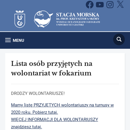
Facebook
YouTube
Instagram
X
MENU
Lista osób przyjętych na
wolontariat w fokarium
DRODZY WOLONTARIUSZE!
Mamy listę PRZYJĘTYCH wolontariuszy na turnusy w
2020 roku. Pobierz tutaj.
WIĘCEJ INFORMACJI DLA WOLONTARIUSZY
znajdziesz tutaj.