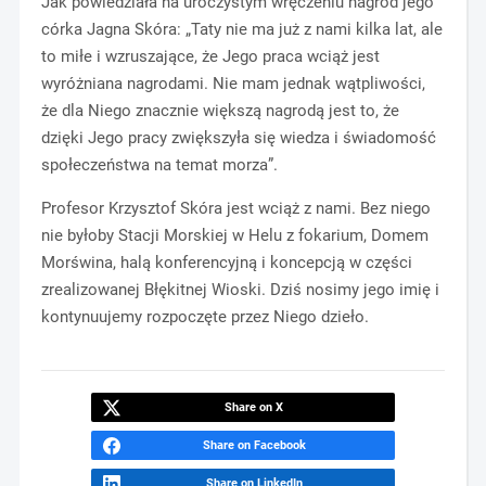
Jak powiedziała na uroczystym wręczeniu nagród jego
córka Jagna Skóra: „Taty nie ma już z nami kilka lat, ale
to miłe i wzruszające, że Jego praca wciąż jest
wyróżniana nagrodami. Nie mam jednak wątpliwości,
że dla Niego znacznie większą nagrodą jest to, że
dzięki Jego pracy zwiększyła się wiedza i świadomość
społeczeństwa na temat morza”.
Profesor Krzysztof Skóra jest wciąż z nami. Bez niego
nie byłoby Stacji Morskiej w Helu z fokarium, Domem
Morświna, halą konferencyjną i koncepcją w części
zrealizowanej Błękitnej Wioski. Dziś nosimy jego imię i
kontynuujemy rozpoczęte przez Niego dzieło.
Share on X
Share on Facebook
Share on LinkedIn