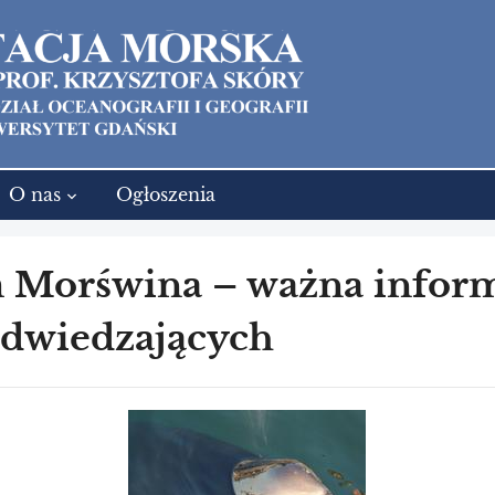
O nas
Ogłoszenia
Morświna – ważna inform
odwiedzających