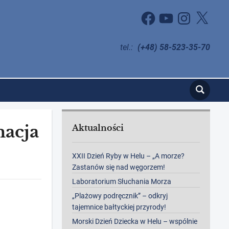
Facebook
YouTube
Instagram
X
tel.:
(+48) 58-523-35-70
acja
Aktualności
XXII Dzień Ryby w Helu – „A morze?
Zastanów się nad węgorzem!
Laboratorium Słuchania Morza
„Plażowy podręcznik” – odkryj
tajemnice bałtyckiej przyrody!
Morski Dzień Dziecka w Helu – wspólnie