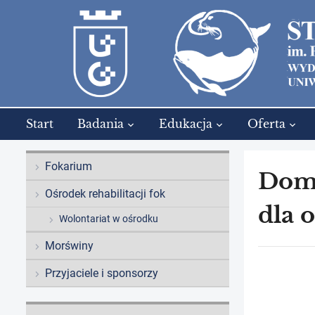
Start
Badania
Edukacja
Oferta
Fokarium
Dom 
Ośrodek rehabilitacji fok
dla 
Wolontariat w ośrodku
Morświny
Przyjaciele i sponsorzy