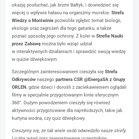
okazję posłuchać, jak brzmi Bałtyk, i dowiedzieć się
więcej o wpływie hałasu na organizmy morskie.
Strefa
Wiedzy o Morświnie
pozwoliła zgłębić temat biologii,
ekologii oraz zagrożeń dla tego gatunku, a także
poznać sposoby jego ochrony. Z kolei w
Strefie Nauki
przez Zabawę
można było wziąć udział
w interaktywnych działaniach i sprawdzić swoją wiedzę
w quizie dźwiękowym.
Szczególnym zainteresowaniem cieszyła się
Strefa
Odkrywców
naszego
partnera CSR
@EnergaSA z Grupy
ORLEN
, gdzie dzieci i dorośli z zaciekawieniem oglądali
filmy w specjalnie przygotowanym kinie sferycznym
360°. Dużym powodzeniem cieszyły się również
aktywności przygotowane dla najmłodszych, takie jak
kurtyna wodna, czy quiz dźwiękowy.
Cieszymy się, że tak wiele osób odwiedziło nasze strefy.
Liczba pytań oraz zaangażowanie uczestników