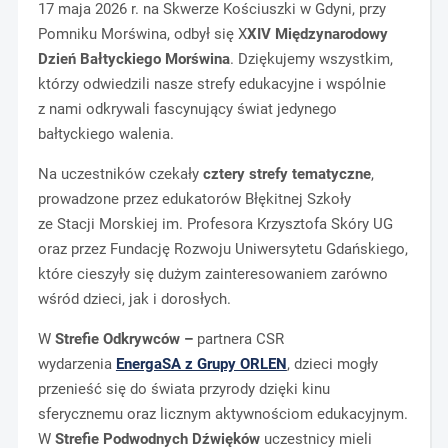
17 maja 2026 r. na Skwerze Kościuszki w Gdyni, przy
Pomniku Morświna, odbył się X
XIV Międzynarodowy
Dzień Bałtyckiego Morświna
. Dziękujemy wszystkim,
którzy odwiedzili nasze strefy edukacyjne i wspólnie
z nami odkrywali fascynujący świat jedynego
bałtyckiego walenia.
Na uczestników czekały
cztery strefy tematyczne
,
prowadzone przez edukatorów Błękitnej Szkoły
ze Stacji Morskiej im. Profesora Krzysztofa Skóry UG
oraz przez Fundację Rozwoju Uniwersytetu Gdańskiego,
które cieszyły się dużym zainteresowaniem zarówno
wśród dzieci, jak i dorosłych.
W
Strefie Odkrywców –
partnera CSR
wydarzenia
EnergaSA z Grupy ORLEN
, dzieci mogły
przenieść się do świata przyrody dzięki kinu
sferycznemu oraz licznym aktywnościom edukacyjnym.
W
Strefie Podwodnych
Dźwięków
uczestnicy
mieli