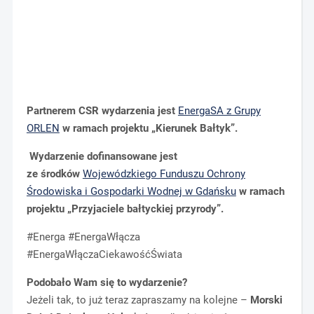
Partnerem CSR wydarzenia jest
EnergaSA z Grupy
ORLEN
w ramach projektu „Kierunek Bałtyk”.
Wydarzenie dofinansowane jest
ze środków
Wojewódzkiego Funduszu Ochrony
Środowiska i Gospodarki Wodnej w Gdańsku
w ramach
projektu „Przyjaciele bałtyckiej przyrody”.
#Energa #EnergaWłącza
#EnergaWłączaCiekawośćŚwiata
Podobało Wam się to wydarzenie?
Jeżeli tak, to już teraz zapraszamy na kolejne –
Morski