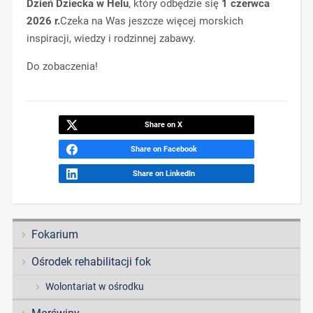
Dzień Dziecka w Helu
, który odbędzie się
1 czerwca
2026 r.
Czeka na Was jeszcze więcej morskich
inspiracji, wiedzy i rodzinnej zabawy.
Do zobaczenia!
Share on X
Share on Facebook
Share on LinkedIn
Fokarium
Ośrodek rehabilitacji fok
Wolontariat w ośrodku