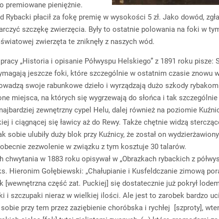
ło premiowane pieniężnie.
d Rybacki płacił za fokę premię w wysokości 5 zł. Jako dowód, zgł
arczyć szczękę zwierzęcia. Były to ostatnie polowania na foki w tym
 światowej zwierzęta te zniknęły z naszych wód.
 pracy „Historia i opisanie Półwyspu Helskiego” z 1891 roku pisze: 
magają jeszcze foki, które szczególnie w ostatnim czasie znowu 
rowadzą swoje rabunkowe dzieło i wyrządzają dużo szkody rybakom
one miejsca, na których się wygrzewają do słońca i tak szczególnie
najbardziej zewnętrzny cypel Helu, dalej również na poziomie Kuźnic
iej i ciągnącej się ławicy aż do Rewy. Także chętnie widzą sterczą
k sobie ulubiły duży blok przy Kuźnicy, że został on wydzierżawiony
 obecnie zezwolenie w związku z tym kosztuje 30 talarów.
h chwytania w 1883 roku opisywał w „Obrazkach rybackich z półwy
ks. Hieronim Gołębiewski: „Chałupianie i Kusfeldczanie zimową porą
k [wewnętrzna część zat. Puckiej] się dostatecznie już pokrył lodem
ki i szczupaki nieraz w wielkiej ilości. Ale jest to zarobek bardzo uci
 sobie przy tem przez zaziębienie choróbska i rychłej [szproty], wte