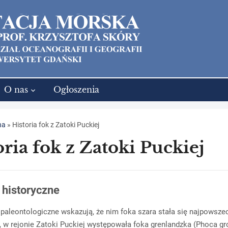
O nas
Ogłoszenia
na
»
Historia fok z Zatoki Puckiej
oria fok z Zatoki Puckiej
 historyczne
paleontologiczne wskazują, że nim foka szara stała się najpowszec
, w rejonie Zatoki Puckiej występowała foka grenlandzka (Phoca gr