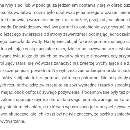
na ryby sieci lub w pościgu za jedzeniem dostawały się w obręb du
osunkowo łatwo można było upolować je na brzegu w czasie linien
foki sprawiają wrażenie chorych: są ociężałe, grzeją się na słońcu 
wody. Doświadczony myśliwy potrafił to osłabienie wykorzystać, 
do leżącego zwierzęcia od strony zawietrznej i odcinając jednocześ
ego ucieczki do wody. Następnie zabijał fokę za pomocą silnego u
 lub wbijając w nią specjalne narzędzie kolne nazywane przez rybak
owana była także do takich polowań w okresie zimowym, gdy przyb
Polujący starał się wówczas zahaczyć nią zwierzę wychylające się 
em zaczerpnięcia powietrza. Na wybrzeżu zachodniopomorskim po
ż próby zabijania fok za pomocą zatrutego pokarmu. Nie przyniosły
ch rezultatów, gdyż zwierzęta te są zbyt wybredne i rzadko sięgały
ę, mając obok obfitość żywego pożywienia. Podejmowane były też p
 żakami sporządzanymi z drutu stalowego, pomalowanego na kolor
cy sieciom rybackim, do których wpuszczano jako przynętę żywe ry
awet skuteczne, ale ich koszt był na tyle znaczny, że szybko zaniech
ytwarzania.