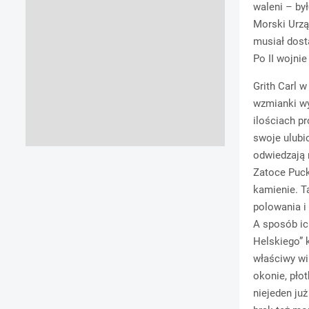
waleni – by
Morski Urzą
musiał dost
Po II wojnie
Grith Carl w
wzmianki wy
ilościach p
swoje ulubi
odwiedzają 
Zatoce Puck
kamienie. Ta
polowania i
A sposób ic
Helskiego” 
właściwy wi
okonie, płot
niejeden już