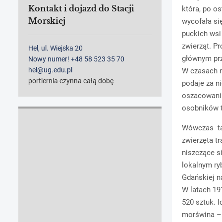
Kontakt i dojazd do Stacji
która, po o
Morskiej
wycofała si
puckich wsi
zwierząt. Pr
Hel, ul. Wiejska 20
głównym prz
Nowy numer! +48 58 523 35 70
hel@ug.edu.pl
W czasach n
portiernia czynna całą dobę
podaje za n
oszacowania
osobników 
Wówczas tak
zwierzęta t
niszczące si
lokalnym ry
Gdańskiej n
W latach 19
520 sztuk. I
morświna – 