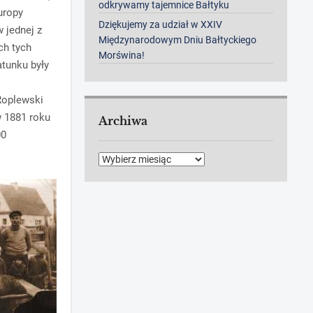
odkrywamy tajemnice Bałtyku
uropy
Dziękujemy za udział w XXIV
 jednej z
Międzynarodowym Dniu Bałtyckiego
ch tych
Morświna!
atunku były
Roplewski
 1881 roku
Archiwa
00
Archiwa