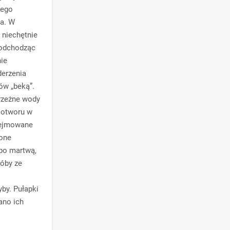
żego
ia. W
i niechętnie
podchodząc
nie
derzenia
ów „beką”.
rzeżne wody
z otworu w
dejmowane
 one
 po martwą,
róby ze
by. Pułapki
ano ich