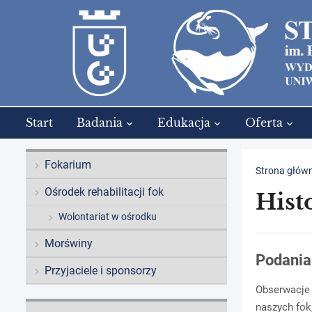
Start
Badania
Edukacja
Oferta
Fokarium
Strona głów
Ośrodek rehabilitacji fok
Hist
Wolontariat w ośrodku
Morświny
Podania
Przyjaciele i sponsorzy
Obserwacje 
naszych fok