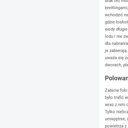
brak też mor
breitlingami
wchodzić na 
gdzie łoskot
wody długie
lodu i nie 
dla nabrani
je zabierają
uważa się z
dworach, pl
Polowan
Zabicie foki
było trafić 
wraz z nim 
Tylko nielic
umiejętnie,
powietrza z 