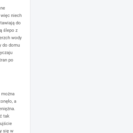
one
 więc niech
stawiają do
ą ślepo z
ierzch wody
cy do domu
wyczaju
tran po
du można
tonęło, a
eniężna.
ć tak
ujście
y się w