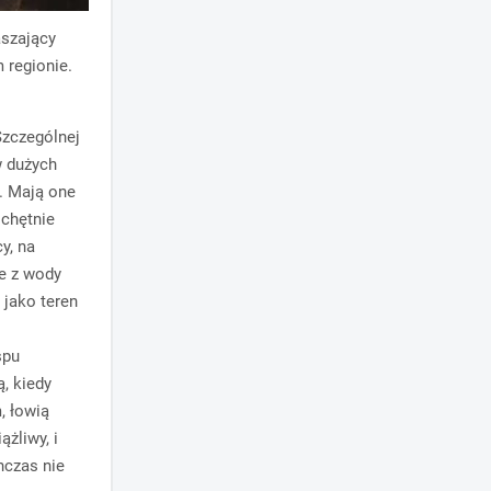
aszający
 regionie.
Szczególnej
w dużych
. Mają one
 chętnie
y, na
ce z wody
 jako teren
spu
, kiedy
, łowią
ążliwy, i
nczas nie