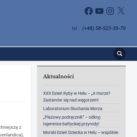
Facebook
YouTube
Instagram
X
tel.:
(+48) 58-523-35-70
Aktualności
XXII Dzień Ryby w Helu – „A morze?
Zastanów się nad węgorzem!
Laboratorium Słuchania Morza
„Plażowy podręcznik” – odkryj
tajemnice bałtyckiej przyrody!
hniejszą z
Morski Dzień Dziecka w Helu – wspólnie
oenlandica),