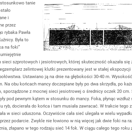
 stosunkowo tanie
ostało
ane i
ne przez
go rybaka Pawła
uźnicy. Była to
ka na foki”
umiejętnie
 sieci szprotowych i jesiotrowych, której skuteczność okazała się 
gzemplarz zelintowej klutki prezentowany jest w stałej ekspozycji
łówstwa. Ustawiano ją na dnie na głębokości 30-40 m. Wysokość
m. Na obu końcach mancy doczepiane były po dwa skrzydła, po każd
, sporządzone z mocnej sieci jesiotrowej o średnicy oczek 20 cm. 
yły pod pewnym kątem w stosunku do mancy. Foka, płynąc wzdłuż 
u ryb, docierała do końca i tam musiała zawracać. W trakcie tego 
wała w sieci uduszona. Oczywiście cała sieć ulegała w wielu wypad
przez podarcie. Zwykle nie łowiono w nią więcej jak dwie foki na r
znia, złapano w tego rodzaju sieć 14 fok. W ciągu całego tego roku