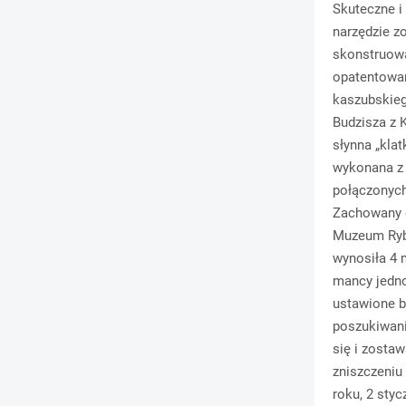
Skuteczne i
narzędzie z
skonstruow
opatentowa
kaszubskie
Budzisza z K
słynna „klat
wykonana z 
połączonych
Zachowany e
Muzeum Rybo
wynosiła 4 
mancy jedno
ustawione b
poszukiwani
się i zosta
zniszczeniu 
roku, 2 styc