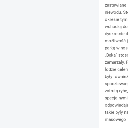
zastawiane 
niewodu. St
okresie tym 
wchodzą do 
dyskretnie 
możliwość j
pałką w nos
„Beka” stos
zamarzały. 
lodzie cel
były równie
spodziewany
zatrutą ryb
specjalnymi
odpowiadają
takie były n
masowego w