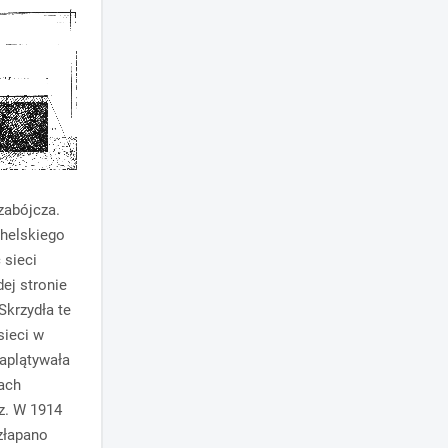
zabójcza.
 helskiego
 sieci
ej stronie
Skrzydła te
sieci w
zaplątywała
kach
az. W 1914
 złapano