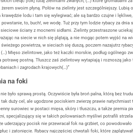
skich cieląc [fok] tutaj zielintami zwanych, (…) które gromadami za
, żerem swoim płyną. Połów na zielinty jest szczególniejszy. Lubią 
krawędzie lodu i tam się wylegiwać; ale są bardzo czujne i lękliwe,
 powstanie, to, buch!, we wodę. Tuż przy tym lodzie rybacy za dnia 
 sieciowe ściany z mocnemi sidłami. Zielinty przestraszone uciekaj
zważając na siecie w nich się plątają, a nie mogąc potem wyjść na w
a świeżego powietrza, w sieciach się duszą, poczem nazajutrz ryba
. (…) Mięso zielintowe, jako też kaczki morskie, podług ogólnego z
a potrawę postną. Tłuszcz zaś zielintowy wytapiają i roznoszą jako 
ebaniach i zagrodach krajowych(…)”
ia na foki
 nie było sprawą prostą. Oczywiście była broń palna, którą bez tru
w tak duży cel, ale ugodzone pociskiem zwierzę prawie natychmiast 
cenny surowiec w postaci mięsa, skóry i tłuszczu, a także premia pi
zni, specjalizujący się w takich polowaniach myśliwi potrafili strzela
 że uderzający pocisk nie przewracał fok na grzbiet, co powodowało 
płuc i zatonięcie. Rybacy najczęściej chwytali foki, które zaplątywał