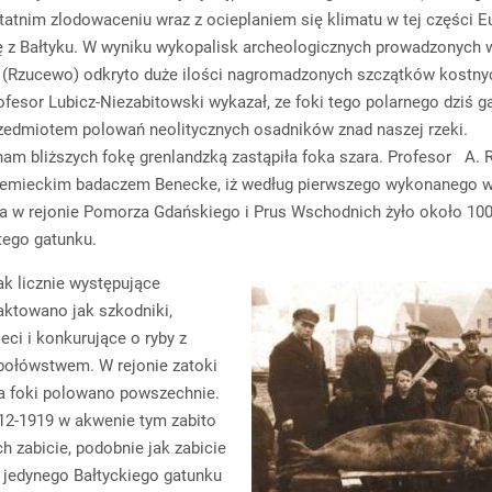
statnim zlodowaceniu wraz z ocieplaniem się klimatu w tej części E
ę z Bałtyku. W wyniku wykopalisk archeologicznych prowadzonych w
 (Rzucewo) odkryto duże ilości nagromadzonych szczątków kostny
ofesor Lubicz-Niezabitowski wykazał, ze foki tego polarnego dziś g
edmiotem polowań neolitycznych osadników znad naszej rzeki.
am bliższych fokę grenlandzką zastąpiła foka szara. Profesor A. 
iemieckim badaczem Benecke, iż według pierwszego wykonanego w
 w rejonie Pomorza Gdańskiego i Prus Wschodnich żyło około 10
tego gatunku.
 licznie występujące
raktowano jak szkodniki,
eci i konkurujące o ryby z
bołówstwem. W rejonie zatoki
a foki polowano powszechnie.
12-1919 w akwenie tym zabito
ch zabicie, podobnie jak zabicie
jedynego Bałtyckiego gatunku