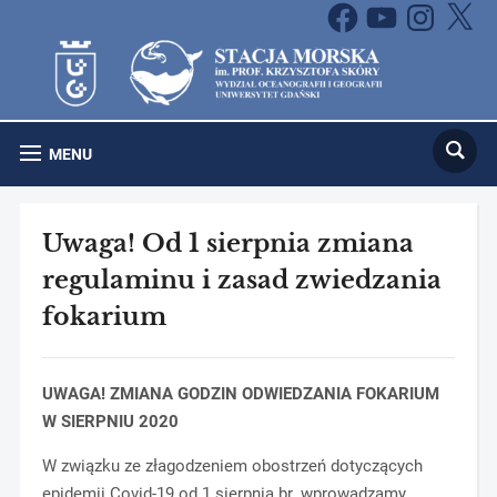
Facebook
YouTube
Instagram
X
MENU
Uwaga! Od 1 sierpnia zmiana
regulaminu i zasad zwiedzania
fokarium
UWAGA! ZMIANA GODZIN ODWIEDZANIA FOKARIUM
W SIERPNIU 2020
W związku ze złagodzeniem obostrzeń dotyczących
epidemii Covid-19 od 1 sierpnia br. wprowadzamy