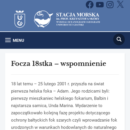
Facebook
YouTube
Instagram
X
MENU
Focza 18stka – wspomnienie
18 lat temu – 25 lutego 2001 r. przyszła na świat
pierwsza helska foka – Adam. Jego rodzicami byli:
pierwszy mieszkaniec helskiego fokarium, Balbin i
najstarsza samica, Unda Marina. Wydarzenie to
zapoczątkowało kolejną fazę projektu dotyczącego
ochrony bałtyckich fok szarych czyli wprowadzanie fok
urodzonych w warunkach hodowlanych do naturalnego