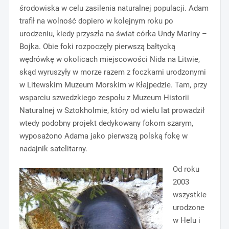
środowiska w celu zasilenia naturalnej populacji. Adam
trafił na wolność dopiero w kolejnym roku po
urodzeniu, kiedy przyszła na świat córka Undy Mariny –
Bojka. Obie foki rozpoczęły pierwszą bałtycką
wędrówkę w okolicach miejscowości Nida na Litwie,
skąd wyruszyły w morze razem z foczkami urodzonymi
w Litewskim Muzeum Morskim w Kłajpedzie. Tam, przy
wsparciu szwedzkiego zespołu z Muzeum Historii
Naturalnej w Sztokholmie, który od wielu lat prowadził
wtedy podobny projekt dedykowany fokom szarym,
wyposażono Adama jako pierwszą polską fokę w
nadajnik satelitarny.
Od roku
2003
wszystkie
urodzone
w Helu i