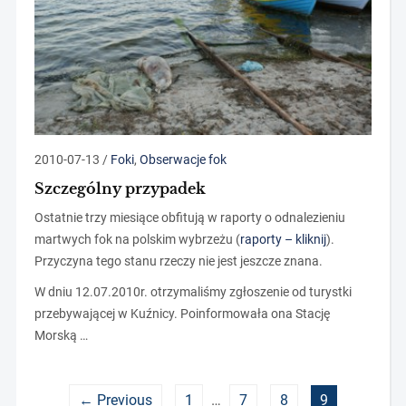
2010-07-13
/
Foki
,
Obserwacje fok
Szczególny przypadek
Ostatnie trzy miesiące obfitują w raporty o odnalezieniu
martwych fok na polskim wybrzeżu (
raporty – kliknij
).
Przyczyna tego stanu rzeczy nie jest jeszcze znana.
W dniu 12.07.2010r. otrzymaliśmy zgłoszenie od turystki
przebywającej w Kuźnicy. Poinformowała ona Stację
Morską …
← Previous
1
…
7
8
9