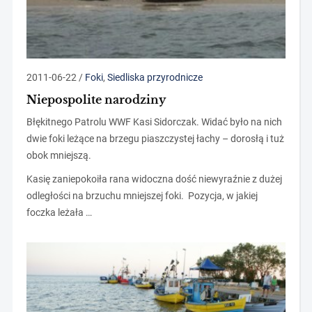
2011-06-22
/
Foki
,
Siedliska przyrodnicze
Niepospolite narodziny
Błękitnego Patrolu WWF Kasi Sidorczak. Widać było na nich
dwie foki leżące na brzegu piaszczystej łachy – dorosłą i tuż
obok mniejszą.
Kasię zaniepokoiła rana widoczna dość niewyraźnie z dużej
odległości na brzuchu mniejszej foki. Pozycja, w jakiej
foczka leżała …