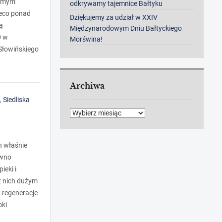
samym
odkrywamy tajemnice Bałtyku
ieco ponad
Dziękujemy za udział w XXIV
ą
Międzynarodowym Dniu Bałtyckiego
0 w
Morświna!
 Słowińskiego
Archiwa
,
Siedliska
Archiwa
h właśnie
ówno
ieki i
z nich dużym
 regeneracje
oki