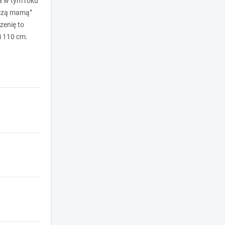
a w tym roku
oczą mamą”
zenię to
i 110 cm.