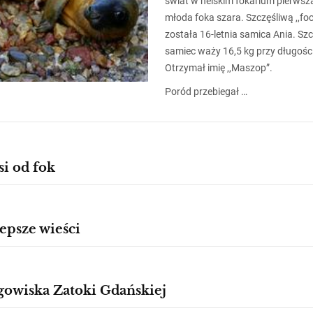
świat w helskim fokarium pierwsz
młoda foka szara. Szczęśliwą ,,f
została 16-letnia samica Ania. Szc
samiec waży 16,5 kg przy długośc
Otrzymał imię ,,Maszop”.
Poród przebiegał …
i od fok
epsze wieści
gowiska Zatoki Gdańskiej