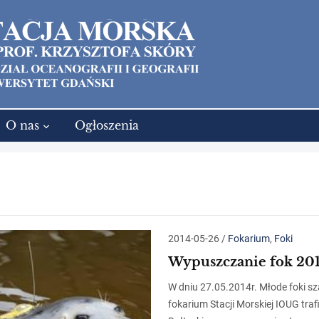
O nas
Ogłoszenia
2014-05-26
/
Fokarium
,
Foki
Wypuszczanie fok 20
W dniu 27.05.2014r. Młode foki sz
fokarium Stacji Morskiej IOUG tra