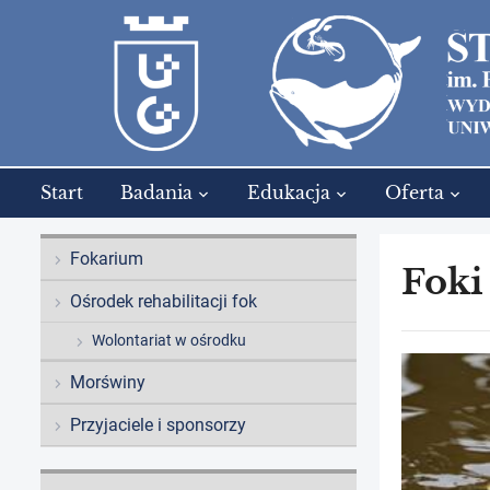
Start
Badania
Edukacja
Oferta
Fokarium
Foki
Ośrodek rehabilitacji fok
Wolontariat w ośrodku
Morświny
Przyjaciele i sponsorzy