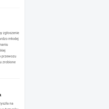
y zgłoszenie
ardzo młodej
ymaniu
kiej
o przewozu
cu zrobione
a
zyszła na