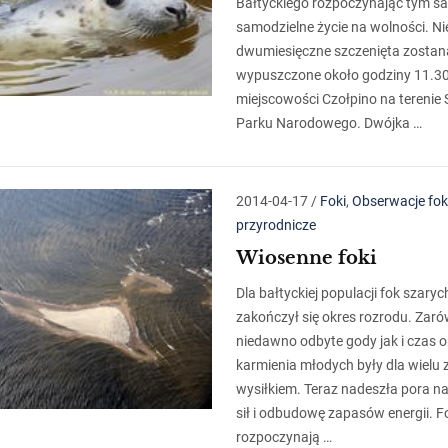
Bałtyckiego rozpoczynając tym 
samodzielne życie na wolności. N
dwumiesięczne szczenięta zostan
wypuszczone około godziny 11.3
miejscowości Czołpino na terenie
Parku Narodowego. Dwójka …
2014-04-17
/
Foki
,
Obserwacje fok
przyrodnicze
Wiosenne foki
Dla bałtyckiej populacji fok szaryc
zakończył się okres rozrodu. Zar
niedawno odbyte gody jak i czas op
karmienia młodych były dla wielu 
wysiłkiem. Teraz nadeszła pora na
sił i odbudowę zapasów energii. F
rozpoczynają …