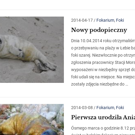
2014-04-17
/
Fokarium
,
Foki
Nowy podopieczny
Dnia 10.04.2014 roku otrzymaliśm
o przebywaniu na plaży w Łebie b
foki szarej. Niezwłocznie po otrz
zgłoszenia pracownicy Stacji Mors
wyposażeni w niezbędny sprzęt d
foki udali się na miejsce. Na miejs
zostały zdjęcia niezbędne do …
2014-03-08
/
Fokarium
,
Foki
Pierwsza urodziła Ani
Ósmego marca o godzinie 8.12 pr