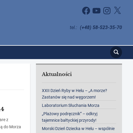
Facebook
YouTube
Instagram
X
tel.:
(+48) 58-523-35-70
Aktualności
XXII Dzień Ryby w Helu – „A morze?
Zastanów się nad węgorzem!
Laboratorium Słuchania Morza
14
„Plażowy podręcznik” – odkryj
are z
tajemnice bałtyckiej przyrody!
fią do Morza
Morski Dzień Dziecka w Helu – wspólnie