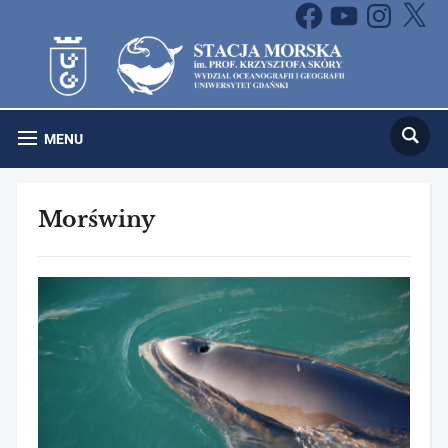
Facebook
YouTube
Instagram
X
MENU
Morświny